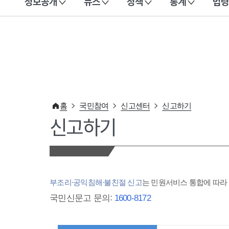
정보공개
뉴스
정책
통계
법령
이 누리집은 대한민국 공식 전자정부 누리집입니다.
홈
국민참여
신고센터
신고하기
신고하기
부조리·공익침해·불친절 신고
는 민원서비스 통합에 따
국민신문고 문의:
1600-8172