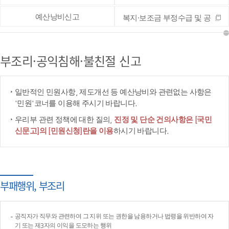
예산낭비신고
복지·보조금 부정수급 및 공
공재정 부정청구 등 신고
부조리·공익침해·불친절 신고
일반적인 민원사항, 제도개선 등 예산낭비와 관련없는 사항은
'민원'코너를 이용해 주시기 바랍니다.
우리부 관련 정책에 대한 질의,
진정 및 단순 건의사항은 [국민
신문고]의 [민원신청]란을 이용
하시기 바랍니다.
부패행위, 부조리
공직자가 직무와 관련하여 그 지위 또는 권한을 남용하거나 법령을 위반하여 자
기 또는 제3자의 이익을 도모하는 행위