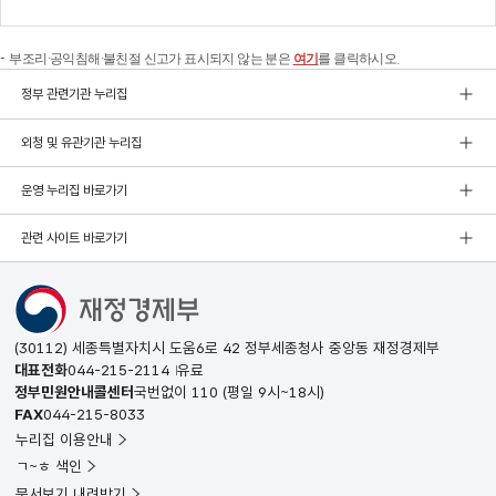
부조리·공익침해·불친절 신고가 표시되지 않는 분은
여기
를 클릭하시오.
정부 관련기관 누리집
외청 및 유관기관 누리집
운영 누리집 바로가기
관련 사이트 바로가기
(30112) 세종특별자치시 도움6로 42 정부세종청사 중앙동 재정경제부
대표전화
044-215-2114
유료
정부민원안내콜센터
국번없이
110
(평일 9시~18시)
FAX
044-215-8033
누리집 이용안내
ㄱ~ㅎ 색인
문서보기 내려받기