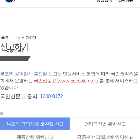
통합검색
전체메뉴
이 누리집은 대한민국 공식 전자정부 누리집입니다.
바로가기 메뉴
홈
신고하기
신고하기
공유하기
부조리·공익침해·불친절 신고
는 민원서비스 통합에 따라 국민권익위원
회에서 운영하는
국민신문고(www.epeople.go.kr)
를 통해 서비스하고
있습니다.
국민신문고 문의:
1600-8172
부조리·공익침해·불친절 신고
청탁금지법 위반신고
행동강령 위반신고
공공분야 갑질피해 익명신고