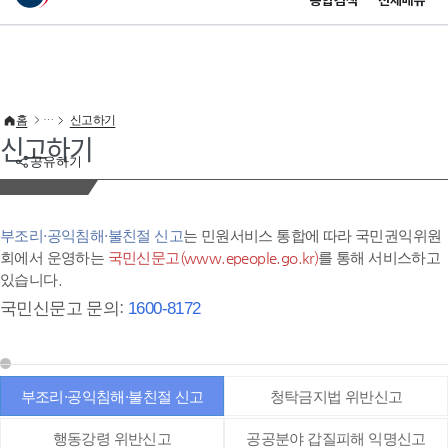
통합검색
전체메뉴
이 누리집은 대한민국 공식 전자정부 누리집입니다.
바로가기 메뉴
홈
신고하기
신고하기
공유하기
부조리·공익침해·불친절 신고
는 민원서비스 통합에 따라 국민권익위원
회에서 운영하는
국민신문고(www.epeople.go.kr)
를 통해 서비스하고
있습니다.
국민신문고 문의:
1600-8172
부조리·공익침해·불친절 신고
청탁금지법 위반신고
행동강령 위반신고
공공분야 갑질피해 익명신고