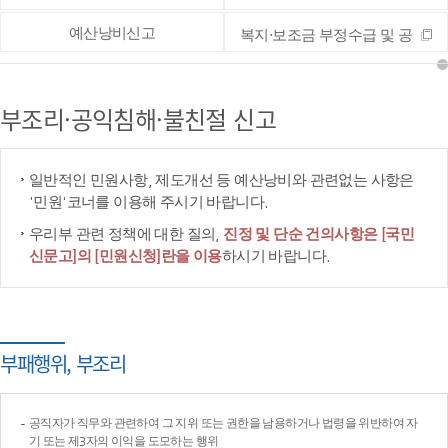
예산낭비신고
복지·보조금 부정수급 및 공
공재정 부정청구 등 신고
부조리·공익침해·불친절 신고
일반적인 민원사항, 제도개선 등 예산낭비와 관련없는 사항은
'민원'코너를 이용해 주시기 바랍니다.
우리부 관련 정책에 대한 질의,
진정 및 단순 건의사항은 [국민
신문고]의 [민원신청]란을 이용
하시기 바랍니다.
부패행위, 부조리
공직자가 직무와 관련하여 그 지위 또는 권한을 남용하거나 법령을 위반하여 자
기 또는 제3자의 이익을 도모하는 행위