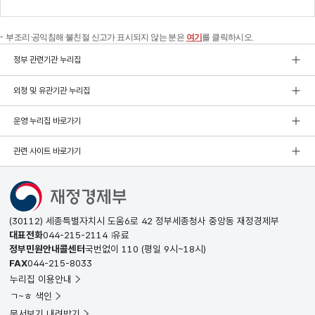
부조리·공익침해·불친절 신고가 표시되지 않는 분은
여기
를 클릭하시오.
정부 관련기관 누리집
외청 및 유관기관 누리집
운영 누리집 바로가기
관련 사이트 바로가기
(30112) 세종특별자치시 도움6로 42 정부세종청사 중앙동 재정경제부
대표전화
044-215-2114
유료
정부민원안내콜센터
국번없이
110
(평일 9시~18시)
FAX
044-215-8033
누리집 이용안내
ㄱ~ㅎ 색인
문서보기 내려받기