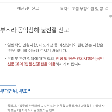
예산낭비신고
복지·보조금 부정수급 및 공
공재정 부정청구 등 신고
부조리·공익침해·불친절 신고
일반적인 민원사항, 제도개선 등 예산낭비와 관련없는 사항은
'민원'코너를 이용해 주시기 바랍니다.
우리부 관련 정책에 대한 질의,
진정 및 단순 건의사항은 [국민
신문고]의 [민원신청]란을 이용
하시기 바랍니다.
부패행위, 부조리
공직자가 직무와 관련하여 그 지위 또는 권한을 남용하거나 법령을 위반하여 자
기 또는 제3자의 이익을 도모하는 행위