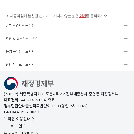
부조리·공익침해·불친절 신고가 표시되지 않는 분은
여기
를 클릭하시오.
정부 관련기관 누리집
외청 및 유관기관 누리집
운영 누리집 바로가기
관련 사이트 바로가기
(30112) 세종특별자치시 도움6로 42 정부세종청사 중앙동 재정경제부
대표전화
044-215-2114
유료
정부민원안내콜센터
국번없이
110
(평일 9시~18시)
FAX
044-215-8033
누리집 이용안내
ㄱ~ㅎ 색인
문서보기 내려받기