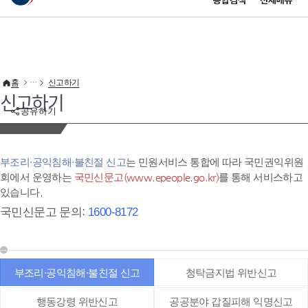
통합검색
전체메뉴
이 누리집은 대한민국 공식 전자정부 누리집입니다.
바로가기 메뉴
홈
신고하기
신고하기
공유하기
부조리·공익침해·불친절 신고
는 민원서비스 통합에 따라 국민권익위원
회에서 운영하는
국민신문고(www.epeople.go.kr)
를 통해 서비스하고
있습니다.
국민신문고 문의:
1600-8172
부조리·공익침해·불친절 신고
청탁금지법 위반신고
행동강령 위반신고
공공분야 갑질피해 익명신고