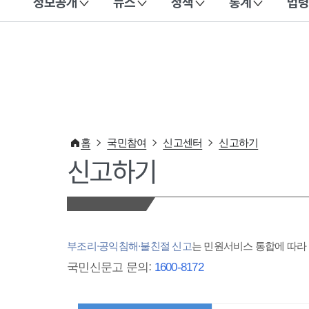
정보공개
뉴스
정책
통계
법령
이 누리집은 대한민국 공식 전자정부 누리집입니다.
홈
국민참여
신고센터
신고하기
신고하기
부조리·공익침해·불친절 신고
는 민원서비스 통합에 따
국민신문고 문의:
1600-8172