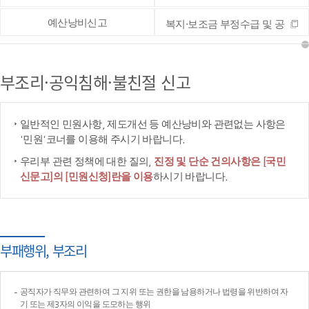
예산낭비신고
복지·보조금 부정수급 및 공
공재정 부정청구 등 신고
부조리·공익침해·불친절 신고
일반적인 민원사항, 제도개선 등 예산낭비와 관련없는 사항은
'민원'코너를 이용해 주시기 바랍니다.
우리부 관련 정책에 대한 질의,
진정 및 단순 건의사항은 [국민
신문고]의 [민원신청]란을 이용
하시기 바랍니다.
부패행위, 부조리
공직자가 직무와 관련하여 그 지위 또는 권한을 남용하거나 법령을 위반하여 자
기 또는 제3자의 이익을 도모하는 행위