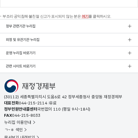
부조리·공익침해·불친절 신고가 표시되지 않는 분은
여기
를 클릭하시오.
정부 관련기관 누리집
외청 및 유관기관 누리집
운영 누리집 바로가기
관련 사이트 바로가기
(30112) 세종특별자치시 도움6로 42 정부세종청사 중앙동 재정경제부
대표전화
044-215-2114
유료
정부민원안내콜센터
국번없이
110
(평일 9시~18시)
FAX
044-215-8033
누리집 이용안내
ㄱ~ㅎ 색인
문서보기 내려받기