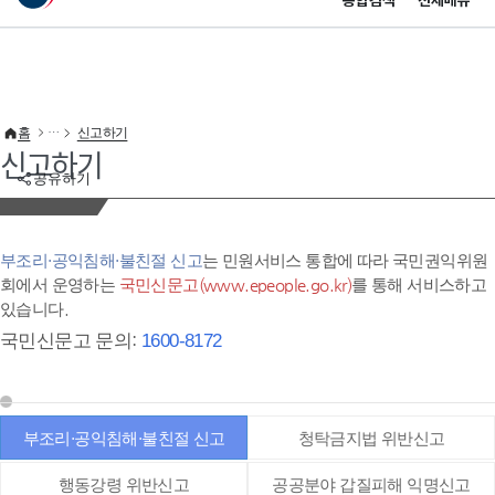
통합검색
전체메뉴
이 누리집은 대한민국 공식 전자정부 누리집입니다.
바로가기 메뉴
홈
신고하기
신고하기
공유하기
부조리·공익침해·불친절 신고
는 민원서비스 통합에 따라 국민권익위원
회에서 운영하는
국민신문고(www.epeople.go.kr)
를 통해 서비스하고
있습니다.
국민신문고 문의:
1600-8172
부조리·공익침해·불친절 신고
청탁금지법 위반신고
행동강령 위반신고
공공분야 갑질피해 익명신고