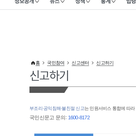
정보공개
뉴스
정책
통계
법령
이 누리집은 대한민국 공식 전자정부 누리집입니다.
홈
국민참여
신고센터
신고하기
신고하기
부조리·공익침해·불친절 신고
는 민원서비스 통합에 따
국민신문고 문의:
1600-8172