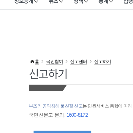
정보공개
뉴스
정책
통계
법령
이 누리집은 대한민국 공식 전자정부 누리집입니다.
홈
국민참여
신고센터
신고하기
신고하기
부조리·공익침해·불친절 신고
는 민원서비스 통합에 따
국민신문고 문의:
1600-8172