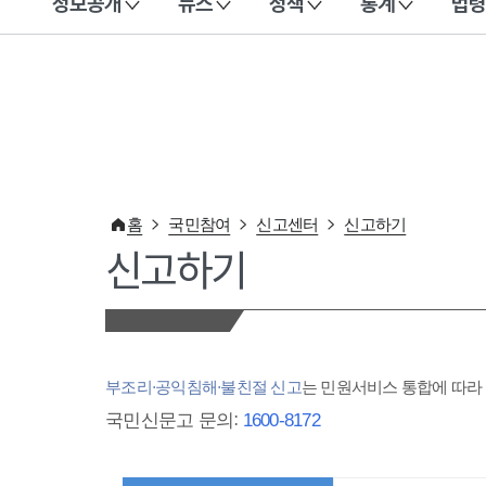
정보공개
뉴스
정책
통계
법령
이 누리집은 대한민국 공식 전자정부 누리집입니다.
홈
국민참여
신고센터
신고하기
신고하기
부조리·공익침해·불친절 신고
는 민원서비스 통합에 따
국민신문고 문의:
1600-8172