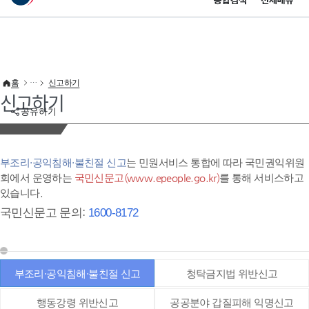
통합검색
전체메뉴
이 누리집은 대한민국 공식 전자정부 누리집입니다.
바로가기 메뉴
홈
신고하기
신고하기
공유하기
부조리·공익침해·불친절 신고
는 민원서비스 통합에 따라 국민권익위원
회에서 운영하는
국민신문고(www.epeople.go.kr)
를 통해 서비스하고
있습니다.
국민신문고 문의:
1600-8172
부조리·공익침해·불친절 신고
청탁금지법 위반신고
행동강령 위반신고
공공분야 갑질피해 익명신고