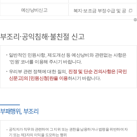
예산낭비신고
복지·보조금 부정수급 및 공
공재정 부정청구 등 신고
부조리·공익침해·불친절 신고
일반적인 민원사항, 제도개선 등 예산낭비와 관련없는 사항은
'민원'코너를 이용해 주시기 바랍니다.
우리부 관련 정책에 대한 질의,
진정 및 단순 건의사항은 [국민
신문고]의 [민원신청]란을 이용
하시기 바랍니다.
부패행위, 부조리
공직자가 직무와 관련하여 그 지위 또는 권한을 남용하거나 법령을 위반하여 자
기 또는 제3자의 이익을 도모하는 행위