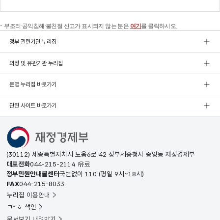
부조리·공익침해·불친절 신고가 표시되지 않는 분은
여기
를 클릭하시오.
정부 관련기관 누리집
외청 및 유관기관 누리집
운영 누리집 바로가기
관련 사이트 바로가기
(30112) 세종특별자치시 도움6로 42 정부세종청사 중앙동 재정경제부
대표전화
044-215-2114
유료
정부민원안내콜센터
국번없이
110
(평일 9시~18시)
FAX
044-215-8033
누리집 이용안내
ㄱ~ㅎ 색인
문서보기 내려받기