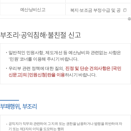
예산낭비신고
복지·보조금 부정수급 및 공
공재정 부정청구 등 신고
부조리·공익침해·불친절 신고
일반적인 민원사항, 제도개선 등 예산낭비와 관련없는 사항은
'민원'코너를 이용해 주시기 바랍니다.
우리부 관련 정책에 대한 질의,
진정 및 단순 건의사항은 [국민
신문고]의 [민원신청]란을 이용
하시기 바랍니다.
부패행위, 부조리
공직자가 직무와 관련하여 그 지위 또는 권한을 남용하거나 법령을 위반하여 자
기 또는 제3자의 이익을 도모하는 행위