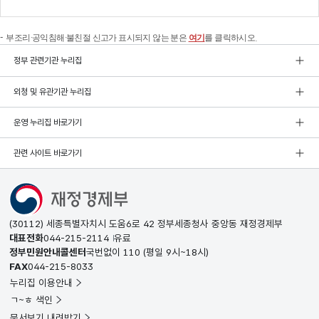
부조리·공익침해·불친절 신고가 표시되지 않는 분은
여기
를 클릭하시오.
정부 관련기관 누리집
외청 및 유관기관 누리집
운영 누리집 바로가기
관련 사이트 바로가기
(30112) 세종특별자치시 도움6로 42 정부세종청사 중앙동 재정경제부
대표전화
044-215-2114
유료
정부민원안내콜센터
국번없이
110
(평일 9시~18시)
FAX
044-215-8033
누리집 이용안내
ㄱ~ㅎ 색인
문서보기 내려받기