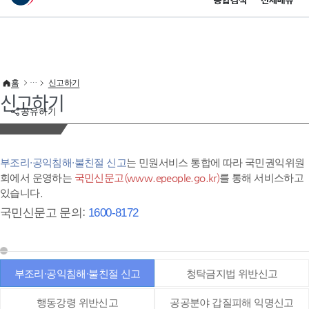
통합검색
전체메뉴
이 누리집은 대한민국 공식 전자정부 누리집입니다.
바로가기 메뉴
홈
신고하기
신고하기
공유하기
부조리·공익침해·불친절 신고
는 민원서비스 통합에 따라 국민권익위원
회에서 운영하는
국민신문고(www.epeople.go.kr)
를 통해 서비스하고
있습니다.
국민신문고 문의:
1600-8172
부조리·공익침해·불친절 신고
청탁금지법 위반신고
행동강령 위반신고
공공분야 갑질피해 익명신고