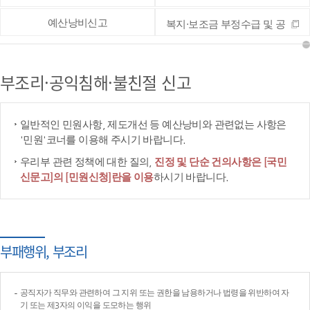
예산낭비신고
복지·보조금 부정수급 및 공
공재정 부정청구 등 신고
부조리·공익침해·불친절 신고
일반적인 민원사항, 제도개선 등 예산낭비와 관련없는 사항은
'민원'코너를 이용해 주시기 바랍니다.
우리부 관련 정책에 대한 질의,
진정 및 단순 건의사항은 [국민
신문고]의 [민원신청]란을 이용
하시기 바랍니다.
부패행위, 부조리
공직자가 직무와 관련하여 그 지위 또는 권한을 남용하거나 법령을 위반하여 자
기 또는 제3자의 이익을 도모하는 행위