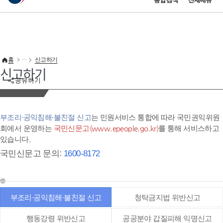
통합검색
전체메뉴
이 누리집은 대한민국 공식 전자정부 누리집입니다.
바로가기 메뉴
홈
신고하기
신고하기
공유하기
부조리·공익침해·불친절 신고
는 민원서비스 통합에 따라 국민권익위원
회에서 운영하는
국민신문고(www.epeople.go.kr)
를 통해 서비스하고
있습니다.
국민신문고 문의:
1600-8172
부조리·공익침해·불친절 신고
청탁금지법 위반신고
행동강령 위반신고
공공분야 갑질피해 익명신고