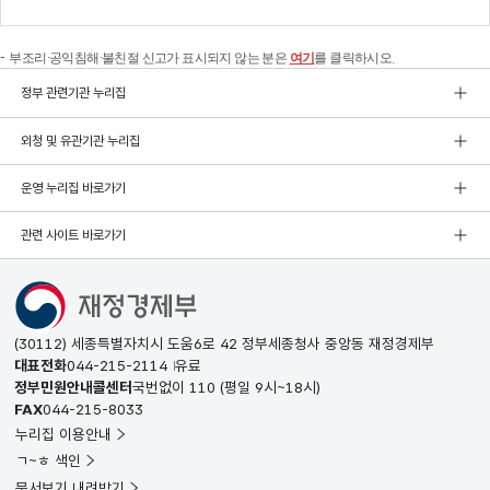
부조리·공익침해·불친절 신고가 표시되지 않는 분은
여기
를 클릭하시오.
정부 관련기관 누리집
외청 및 유관기관 누리집
운영 누리집 바로가기
관련 사이트 바로가기
(30112) 세종특별자치시 도움6로 42 정부세종청사 중앙동 재정경제부
대표전화
044-215-2114
유료
정부민원안내콜센터
국번없이
110
(평일 9시~18시)
FAX
044-215-8033
누리집 이용안내
ㄱ~ㅎ 색인
문서보기 내려받기