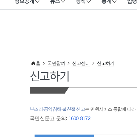
정보공개
뉴스
정책
통계
법령
이 누리집은 대한민국 공식 전자정부 누리집입니다.
홈
국민참여
신고센터
신고하기
신고하기
부조리·공익침해·불친절 신고
는 민원서비스 통합에 따
국민신문고 문의:
1600-8172