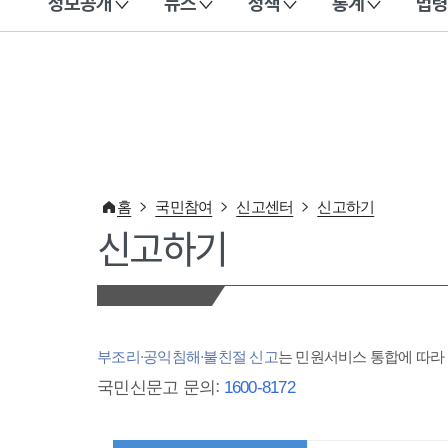
정보공개
뉴스
정책
통계
법령
이 누리집은 대한민국 공식 전자정부 누리집입니다.
홈
국민참여
신고센터
신고하기
신고하기
부조리·공익침해·불친절 신고
는 민원서비스 통합에 따
국민신문고 문의:
1600-8172