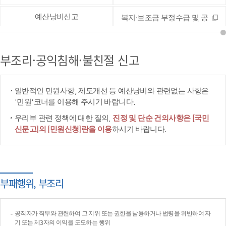
예산낭비신고
복지·보조금 부정수급 및 공
공재정 부정청구 등 신고
부조리·공익침해·불친절 신고
일반적인 민원사항, 제도개선 등 예산낭비와 관련없는 사항은
'민원'코너를 이용해 주시기 바랍니다.
우리부 관련 정책에 대한 질의,
진정 및 단순 건의사항은 [국민
신문고]의 [민원신청]란을 이용
하시기 바랍니다.
부패행위, 부조리
공직자가 직무와 관련하여 그 지위 또는 권한을 남용하거나 법령을 위반하여 자
기 또는 제3자의 이익을 도모하는 행위