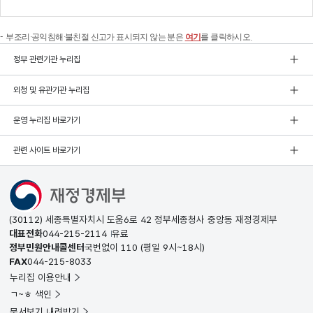
부조리·공익침해·불친절 신고가 표시되지 않는 분은
여기
를 클릭하시오.
정부 관련기관 누리집
외청 및 유관기관 누리집
운영 누리집 바로가기
관련 사이트 바로가기
(30112) 세종특별자치시 도움6로 42 정부세종청사 중앙동 재정경제부
대표전화
044-215-2114
유료
정부민원안내콜센터
국번없이
110
(평일 9시~18시)
FAX
044-215-8033
누리집 이용안내
ㄱ~ㅎ 색인
문서보기 내려받기