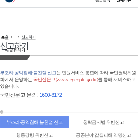
통합검색
전체메뉴
이 누리집은 대한민국 공식 전자정부 누리집입니다.
바로가기 메뉴
홈
신고하기
신고하기
공유하기
부조리·공익침해·불친절 신고
는 민원서비스 통합에 따라 국민권익위원
회에서 운영하는
국민신문고(www.epeople.go.kr)
를 통해 서비스하고
있습니다.
국민신문고 문의:
1600-8172
부조리·공익침해·불친절 신고
청탁금지법 위반신고
행동강령 위반신고
공공분야 갑질피해 익명신고