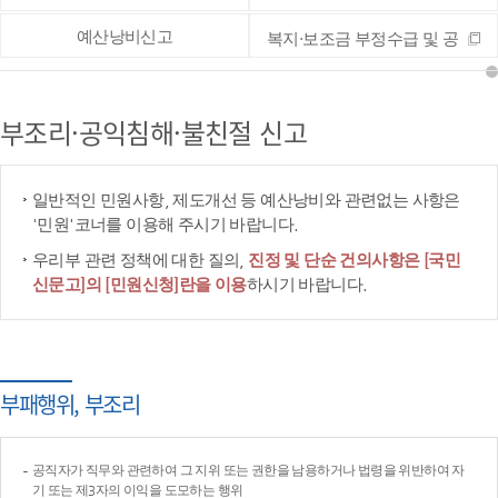
예산낭비신고
복지·보조금 부정수급 및 공
공재정 부정청구 등 신고
부조리·공익침해·불친절 신고
일반적인 민원사항, 제도개선 등 예산낭비와 관련없는 사항은
'민원'코너를 이용해 주시기 바랍니다.
우리부 관련 정책에 대한 질의,
진정 및 단순 건의사항은 [국민
신문고]의 [민원신청]란을 이용
하시기 바랍니다.
부패행위, 부조리
공직자가 직무와 관련하여 그 지위 또는 권한을 남용하거나 법령을 위반하여 자
기 또는 제3자의 이익을 도모하는 행위