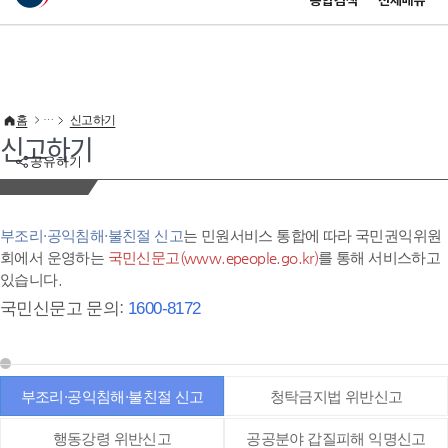
통합검색
전체메뉴
이 누리집은 대한민국 공식 전자정부 누리집입니다.
바로가기 메뉴
홈
신고하기
신고하기
공유하기
부조리·공익침해·불친절 신고
는 민원서비스 통합에 따라 국민권익위원
회에서 운영하는
국민신문고(www.epeople.go.kr)
를 통해 서비스하고
있습니다.
국민신문고 문의:
1600-8172
부조리·공익침해·불친절 신고
청탁금지법 위반신고
행동강령 위반신고
공공분야 갑질피해 익명신고