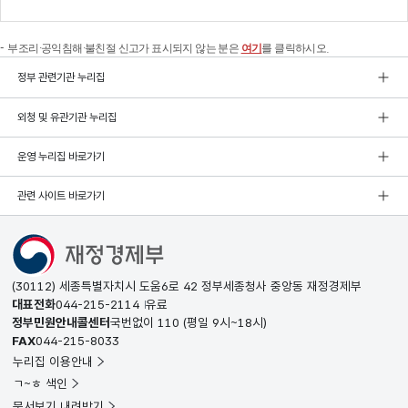
부조리·공익침해·불친절 신고가 표시되지 않는 분은
여기
를 클릭하시오.
정부 관련기관 누리집
외청 및 유관기관 누리집
운영 누리집 바로가기
관련 사이트 바로가기
(30112) 세종특별자치시 도움6로 42 정부세종청사 중앙동 재정경제부
대표전화
044-215-2114
유료
정부민원안내콜센터
국번없이
110
(평일 9시~18시)
FAX
044-215-8033
누리집 이용안내
ㄱ~ㅎ 색인
문서보기 내려받기