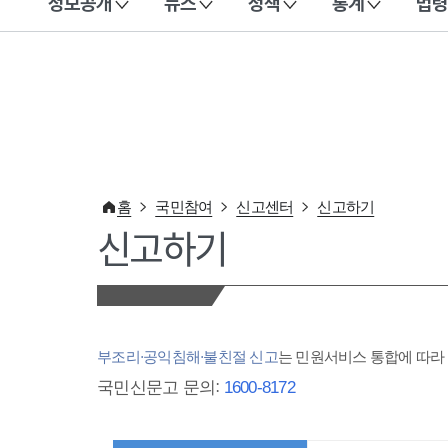
정보공개
뉴스
정책
통계
법령
이 누리집은 대한민국 공식 전자정부 누리집입니다.
홈
국민참여
신고센터
신고하기
신고하기
부조리·공익침해·불친절 신고
는 민원서비스 통합에 따
국민신문고 문의:
1600-8172