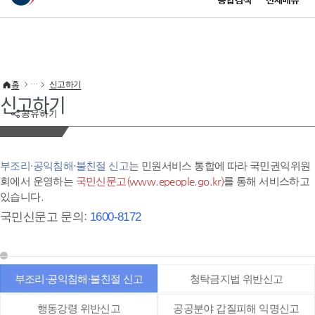
통합검색
전체메뉴
이 누리집은 대한민국 공식 전자정부 누리집입니다.
바로가기 메뉴
홈
신고하기
신고하기
공유하기
부조리·공익침해·불친절 신고
는 민원서비스 통합에 따라 국민권익위원
회에서 운영하는
국민신문고(www.epeople.go.kr)
를 통해 서비스하고
있습니다.
국민신문고 문의:
1600-8172
부조리·공익침해·불친절 신고
청탁금지법 위반신고
행동강령 위반신고
공공분야 갑질피해 익명신고