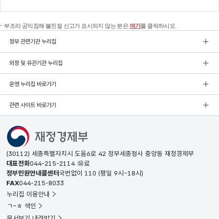
부조리·공익침해·불친절 신고가 표시되지 않는 분은
여기
를 클릭하시오.
정부 관련기관 누리집
외청 및 유관기관 누리집
운영 누리집 바로가기
관련 사이트 바로가기
(30112) 세종특별자치시 도움6로 42 정부세종청사 중앙동 재정경제부
대표전화
044-215-2114
유료
정부민원안내콜센터
국번없이
110
(평일 9시~18시)
FAX
044-215-8033
누리집 이용안내
ㄱ~ㅎ 색인
문서보기 내려받기