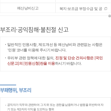
예산낭비신고
복지·보조금 부정수급 및 공
공재정 부정청구 등 신고
부조리·공익침해·불친절 신고
일반적인 민원사항, 제도개선 등 예산낭비와 관련없는 사항은
'민원'코너를 이용해 주시기 바랍니다.
우리부 관련 정책에 대한 질의,
진정 및 단순 건의사항은 [국민
신문고]의 [민원신청]란을 이용
하시기 바랍니다.
부패행위, 부조리
공직자가 직무와 관련하여 그 지위 또는 권한을 남용하거나 법령을 위반하여 자
기 또는 제3자의 이익을 도모하는 행위