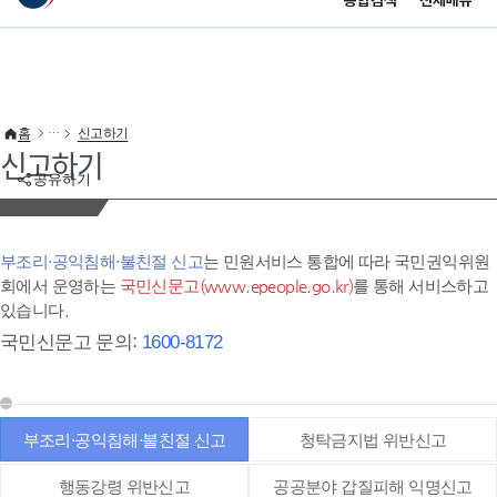
통합검색
전체메뉴
이 누리집은 대한민국 공식 전자정부 누리집입니다.
바로가기 메뉴
홈
신고하기
신고하기
공유하기
부조리·공익침해·불친절 신고
는 민원서비스 통합에 따라 국민권익위원
회에서 운영하는
국민신문고(www.epeople.go.kr)
를 통해 서비스하고
있습니다.
국민신문고 문의:
1600-8172
부조리·공익침해·불친절 신고
청탁금지법 위반신고
행동강령 위반신고
공공분야 갑질피해 익명신고