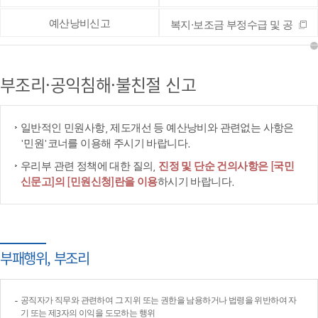
예산낭비신고
복지·보조금 부정수급 및 공
공재정 부정청구 등 신고
부조리·공익침해·불친절 신고
일반적인 민원사항, 제도개선 등 예산낭비와 관련없는 사항은
'민원'코너를 이용해 주시기 바랍니다.
우리부 관련 정책에 대한 질의,
진정 및 단순 건의사항은 [국민
신문고]의 [민원신청]란을 이용
하시기 바랍니다.
부패행위, 부조리
공직자가 직무와 관련하여 그 지위 또는 권한을 남용하거나 법령을 위반하여 자
기 또는 제3자의 이익을 도모하는 행위