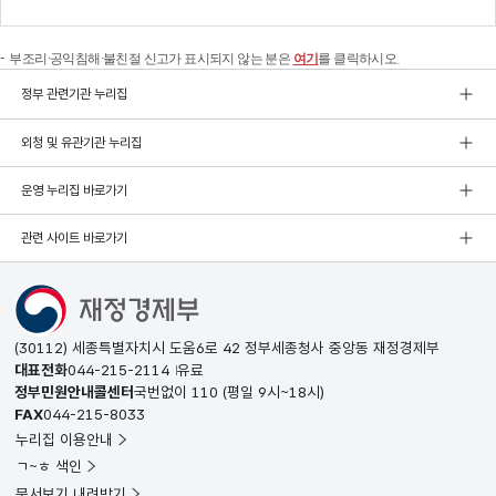
부조리·공익침해·불친절 신고가 표시되지 않는 분은
여기
를 클릭하시오.
정부 관련기관 누리집
외청 및 유관기관 누리집
운영 누리집 바로가기
관련 사이트 바로가기
(30112) 세종특별자치시 도움6로 42 정부세종청사 중앙동 재정경제부
대표전화
044-215-2114
유료
정부민원안내콜센터
국번없이
110
(평일 9시~18시)
FAX
044-215-8033
누리집 이용안내
ㄱ~ㅎ 색인
문서보기 내려받기