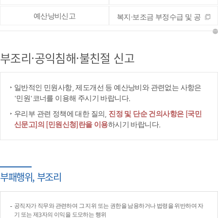
예산낭비신고
복지·보조금 부정수급 및 공
공재정 부정청구 등 신고
부조리·공익침해·불친절 신고
일반적인 민원사항, 제도개선 등 예산낭비와 관련없는 사항은
'민원'코너를 이용해 주시기 바랍니다.
우리부 관련 정책에 대한 질의,
진정 및 단순 건의사항은 [국민
신문고]의 [민원신청]란을 이용
하시기 바랍니다.
부패행위, 부조리
공직자가 직무와 관련하여 그 지위 또는 권한을 남용하거나 법령을 위반하여 자
기 또는 제3자의 이익을 도모하는 행위