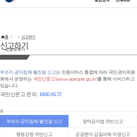
통합검색
전체메뉴
이 누리집은 대한민국 공식 전자정부 누리집입니다.
바로가기 메뉴
홈
신고하기
신고하기
공유하기
부조리·공익침해·불친절 신고
는 민원서비스 통합에 따라 국민권익위원
회에서 운영하는
국민신문고(www.epeople.go.kr)
를 통해 서비스하고
있습니다.
국민신문고 문의:
1600-8172
부조리·공익침해·불친절 신고
청탁금지법 위반신고
행동강령 위반신고
공공분야 갑질피해 익명신고