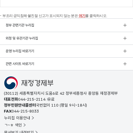
부조리·공익침해·불친절 신고가 표시되지 않는 분은
여기
를 클릭하시오.
정부 관련기관 누리집
외청 및 유관기관 누리집
운영 누리집 바로가기
관련 사이트 바로가기
(30112) 세종특별자치시 도움6로 42 정부세종청사 중앙동 재정경제부
대표전화
044-215-2114
유료
정부민원안내콜센터
국번없이
110
(평일 9시~18시)
FAX
044-215-8033
누리집 이용안내
ㄱ~ㅎ 색인
문서보기 내려받기