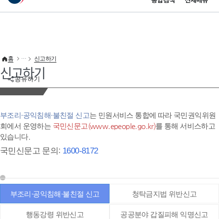
통합검색
전체메뉴
이 누리집은 대한민국 공식 전자정부 누리집입니다.
바로가기 메뉴
홈
신고하기
신고하기
공유하기
부조리·공익침해·불친절 신고
는 민원서비스 통합에 따라 국민권익위원
회에서 운영하는
국민신문고(www.epeople.go.kr)
를 통해 서비스하고
있습니다.
국민신문고 문의:
1600-8172
부조리·공익침해·불친절 신고
청탁금지법 위반신고
행동강령 위반신고
공공분야 갑질피해 익명신고