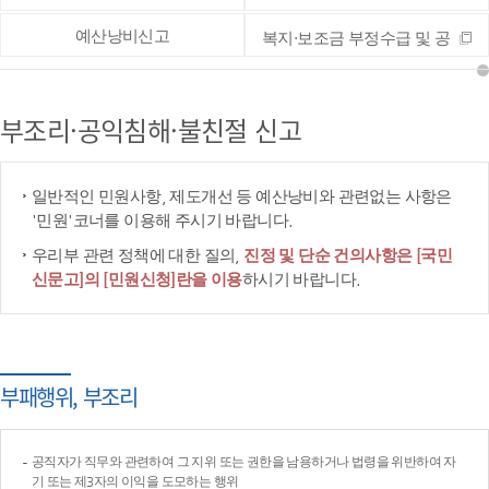
예산낭비신고
복지·보조금 부정수급 및 공
공재정 부정청구 등 신고
부조리·공익침해·불친절 신고
일반적인 민원사항, 제도개선 등 예산낭비와 관련없는 사항은
'민원'코너를 이용해 주시기 바랍니다.
우리부 관련 정책에 대한 질의,
진정 및 단순 건의사항은 [국민
신문고]의 [민원신청]란을 이용
하시기 바랍니다.
부패행위, 부조리
공직자가 직무와 관련하여 그 지위 또는 권한을 남용하거나 법령을 위반하여 자
기 또는 제3자의 이익을 도모하는 행위