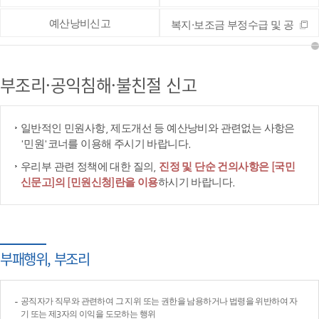
예산낭비신고
복지·보조금 부정수급 및 공
공재정 부정청구 등 신고
부조리·공익침해·불친절 신고
일반적인 민원사항, 제도개선 등 예산낭비와 관련없는 사항은
'민원'코너를 이용해 주시기 바랍니다.
우리부 관련 정책에 대한 질의,
진정 및 단순 건의사항은 [국민
신문고]의 [민원신청]란을 이용
하시기 바랍니다.
부패행위, 부조리
공직자가 직무와 관련하여 그 지위 또는 권한을 남용하거나 법령을 위반하여 자
기 또는 제3자의 이익을 도모하는 행위