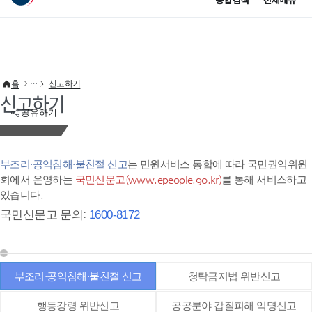
통합검색
전체메뉴
이 누리집은 대한민국 공식 전자정부 누리집입니다.
바로가기 메뉴
홈
신고하기
신고하기
공유하기
부조리·공익침해·불친절 신고
는 민원서비스 통합에 따라 국민권익위원
회에서 운영하는
국민신문고(www.epeople.go.kr)
를 통해 서비스하고
있습니다.
국민신문고 문의:
1600-8172
부조리·공익침해·불친절 신고
청탁금지법 위반신고
행동강령 위반신고
공공분야 갑질피해 익명신고