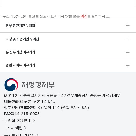
부조리·공익침해·불친절 신고가 표시되지 않는 분은
여기
를 클릭하시오.
정부 관련기관 누리집
외청 및 유관기관 누리집
운영 누리집 바로가기
관련 사이트 바로가기
(30112) 세종특별자치시 도움6로 42 정부세종청사 중앙동 재정경제부
대표전화
044-215-2114
유료
정부민원안내콜센터
국번없이
110
(평일 9시~18시)
FAX
044-215-8033
누리집 이용안내
ㄱ~ㅎ 색인
문서보기 내려받기