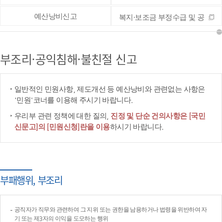
예산낭비신고
복지·보조금 부정수급 및 공
공재정 부정청구 등 신고
부조리·공익침해·불친절 신고
일반적인 민원사항, 제도개선 등 예산낭비와 관련없는 사항은
'민원'코너를 이용해 주시기 바랍니다.
우리부 관련 정책에 대한 질의,
진정 및 단순 건의사항은 [국민
신문고]의 [민원신청]란을 이용
하시기 바랍니다.
부패행위, 부조리
공직자가 직무와 관련하여 그 지위 또는 권한을 남용하거나 법령을 위반하여 자
기 또는 제3자의 이익을 도모하는 행위