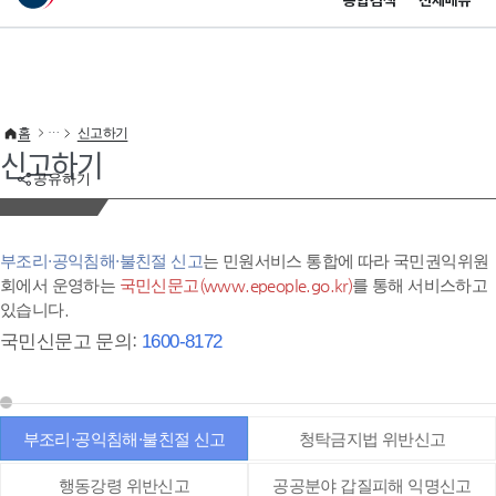
통합검색
전체메뉴
이 누리집은 대한민국 공식 전자정부 누리집입니다.
바로가기 메뉴
홈
신고하기
신고하기
공유하기
부조리·공익침해·불친절 신고
는 민원서비스 통합에 따라 국민권익위원
회에서 운영하는
국민신문고(www.epeople.go.kr)
를 통해 서비스하고
있습니다.
국민신문고 문의:
1600-8172
부조리·공익침해·불친절 신고
청탁금지법 위반신고
행동강령 위반신고
공공분야 갑질피해 익명신고