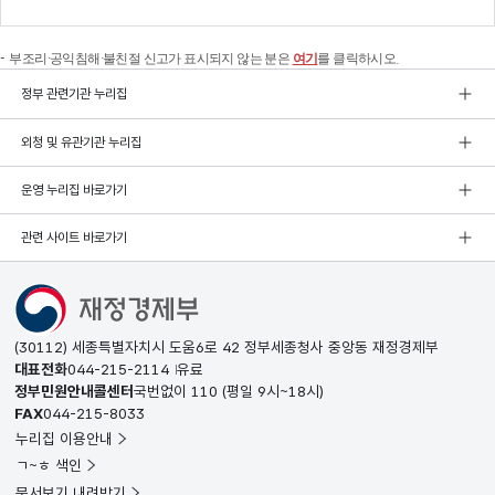
부조리·공익침해·불친절 신고가 표시되지 않는 분은
여기
를 클릭하시오.
정부 관련기관 누리집
외청 및 유관기관 누리집
운영 누리집 바로가기
관련 사이트 바로가기
(30112) 세종특별자치시 도움6로 42 정부세종청사 중앙동 재정경제부
대표전화
044-215-2114
유료
정부민원안내콜센터
국번없이
110
(평일 9시~18시)
FAX
044-215-8033
누리집 이용안내
ㄱ~ㅎ 색인
문서보기 내려받기