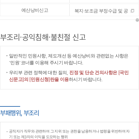
예산낭비신고
복지·보조금 부정수급 및 공
공재정 부정청구 등 신고
부조리·공익침해·불친절 신고
일반적인 민원사항, 제도개선 등 예산낭비와 관련없는 사항은
'민원'코너를 이용해 주시기 바랍니다.
우리부 관련 정책에 대한 질의,
진정 및 단순 건의사항은 [국민
신문고]의 [민원신청]란을 이용
하시기 바랍니다.
부패행위, 부조리
공직자가 직무와 관련하여 그 지위 또는 권한을 남용하거나 법령을 위반하여 자
기 또는 제3자의 이익을 도모하는 행위