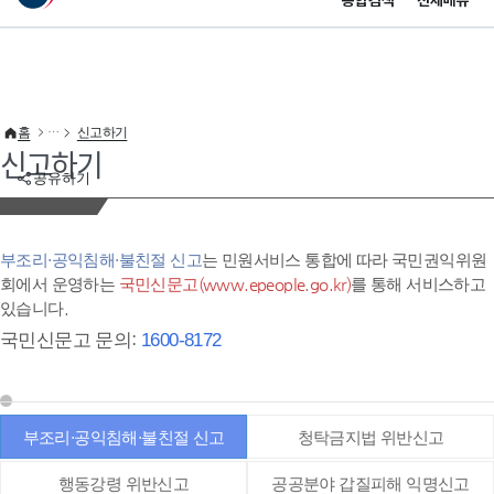
통합검색
전체메뉴
이 누리집은 대한민국 공식 전자정부 누리집입니다.
바로가기 메뉴
홈
신고하기
신고하기
공유하기
부조리·공익침해·불친절 신고
는 민원서비스 통합에 따라 국민권익위원
회에서 운영하는
국민신문고(www.epeople.go.kr)
를 통해 서비스하고
있습니다.
국민신문고 문의:
1600-8172
부조리·공익침해·불친절 신고
청탁금지법 위반신고
행동강령 위반신고
공공분야 갑질피해 익명신고