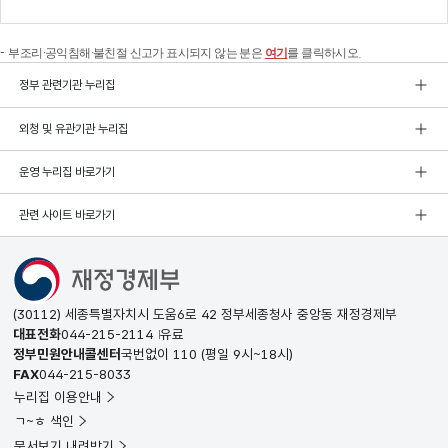
부조리·공익침해·불친절 신고가 표시되지 않는 분은
여기
를 클릭하시오.
정부 관련기관 누리집
외청 및 유관기관 누리집
운영 누리집 바로가기
관련 사이트 바로가기
(30112) 세종특별자치시 도움6로 42 정부세종청사 중앙동 재정경제부
대표전화
044-215-2114
유료
정부민원안내콜센터
국번없이
110
(평일 9시~18시)
FAX
044-215-8033
누리집 이용안내
ㄱ~ㅎ 색인
문서보기 내려받기