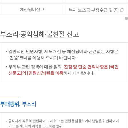
예산낭비신고
복지·보조금 부정수급 및 공
공재정 부정청구 등 신고
부조리·공익침해·불친절 신고
일반적인 민원사항, 제도개선 등 예산낭비와 관련없는 사항은
'민원'코너를 이용해 주시기 바랍니다.
우리부 관련 정책에 대한 질의,
진정 및 단순 건의사항은 [국민
신문고]의 [민원신청]란을 이용
하시기 바랍니다.
부패행위, 부조리
공직자가 직무와 관련하여 그 지위 또는 권한을 남용하거나 법령을 위반하여 자
기 또는 제3자의 이익을 도모하는 행위