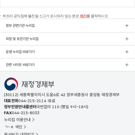
부조리·공익침해·불친절 신고가 표시되지 않는 분은
여기
를 클릭하시오.
정부 관련기관 누리집
외청 및 유관기관 누리집
운영 누리집 바로가기
관련 사이트 바로가기
(30112) 세종특별자치시 도움6로 42 정부세종청사 중앙동 재정경제부
대표전화
044-215-2114
유료
정부민원안내콜센터
국번없이
110
(평일 9시~18시)
FAX
044-215-8033
누리집 이용안내
ㄱ~ㅎ 색인
문서보기 내려받기