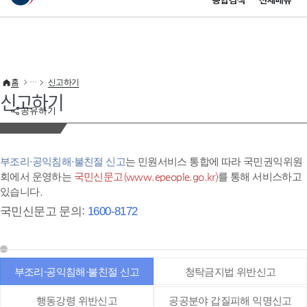
통합검색
전체메뉴
이 누리집은 대한민국 공식 전자정부 누리집입니다.
바로가기 메뉴
홈
신고하기
신고하기
공유하기
부조리·공익침해·불친절 신고
는 민원서비스 통합에 따라 국민권익위원
회에서 운영하는
국민신문고(www.epeople.go.kr)
를 통해 서비스하고
있습니다.
국민신문고 문의:
1600-8172
부조리·공익침해·불친절 신고
청탁금지법 위반신고
행동강령 위반신고
공공분야 갑질피해 익명신고