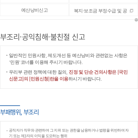
예산낭비신고
복지·보조금 부정수급 및 공
공재정 부정청구 등 신고
부조리·공익침해·불친절 신고
일반적인 민원사항, 제도개선 등 예산낭비와 관련없는 사항은
'민원'코너를 이용해 주시기 바랍니다.
우리부 관련 정책에 대한 질의,
진정 및 단순 건의사항은 [국민
신문고]의 [민원신청]란을 이용
하시기 바랍니다.
부패행위, 부조리
공직자가 직무와 관련하여 그 지위 또는 권한을 남용하거나 법령을 위반하여 자
기 또는 제3자의 이익을 도모하는 행위