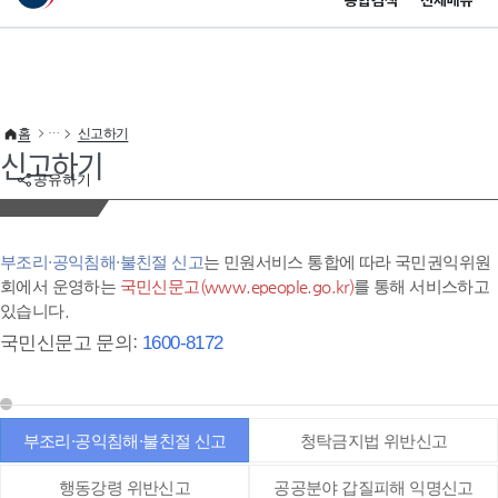
통합검색
전체메뉴
이 누리집은 대한민국 공식 전자정부 누리집입니다.
바로가기 메뉴
홈
신고하기
신고하기
공유하기
부조리·공익침해·불친절 신고
는 민원서비스 통합에 따라 국민권익위원
회에서 운영하는
국민신문고(www.epeople.go.kr)
를 통해 서비스하고
있습니다.
국민신문고 문의:
1600-8172
부조리·공익침해·불친절 신고
청탁금지법 위반신고
행동강령 위반신고
공공분야 갑질피해 익명신고