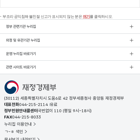
부조리·공익침해·불친절 신고가 표시되지 않는 분은
여기
를 클릭하시오.
정부 관련기관 누리집
외청 및 유관기관 누리집
운영 누리집 바로가기
관련 사이트 바로가기
(30112) 세종특별자치시 도움6로 42 정부세종청사 중앙동 재정경제부
대표전화
044-215-2114
유료
정부민원안내콜센터
국번없이
110
(평일 9시~18시)
FAX
044-215-8033
누리집 이용안내
ㄱ~ㅎ 색인
문서보기 내려받기