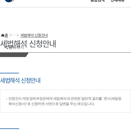
통합검색
전체메뉴
이 누리집은 대한민국 공식 전자정부 누리집입니다.
바로가기 메뉴
홈
세법해석 신청안내
세법해석 신청안내
공유하기
세법해석 신청안내
민원인이 재정경제부장관에게 세법해석과 관련된 일반적 질의를 '문서(세법등
해석신청서)'로 신청하면 서면으로 답변을 주는 제도입니다.