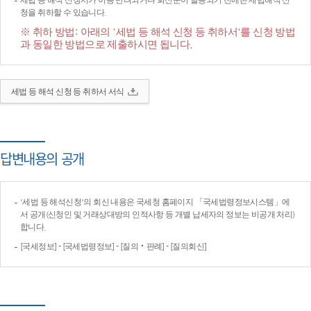
세법 등 해석 신청서가 이송·반려되거나 회신문이 발송되기 전에는 세법해석 신
청을 취하할 수 있습니다.
※ 취하 방법: 아래의 '세법 등 해석 신청 등 취하서'를 신청 방법
과 동일한 방법으로 제출하시면 됩니다.
세법 등 해석 신청 등 취하서 서식
답변내용의 공개
'세법 등 해석신청'의 회신 내용은 국세청 홈페이지 「국세법령정보시스템」에
서 공개(신청인 및 거래상대방의 인적사항 등 개별 납세자의 정보는 비공개 처리)
합니다.
[국세정보] - [국세법령정보] - [질의‧판례] - [질의회신]