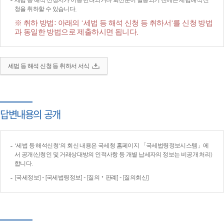
세법 등 해석 신청서가 이송·반려되거나 회신문이 발송되기 전에는 세법해석 신
청을 취하할 수 있습니다.
※ 취하 방법: 아래의 '세법 등 해석 신청 등 취하서'를 신청 방법
과 동일한 방법으로 제출하시면 됩니다.
세법 등 해석 신청 등 취하서 서식
답변내용의 공개
'세법 등 해석신청'의 회신 내용은 국세청 홈페이지 「국세법령정보시스템」에
서 공개(신청인 및 거래상대방의 인적사항 등 개별 납세자의 정보는 비공개 처리)
합니다.
[국세정보] - [국세법령정보] - [질의‧판례] - [질의회신]