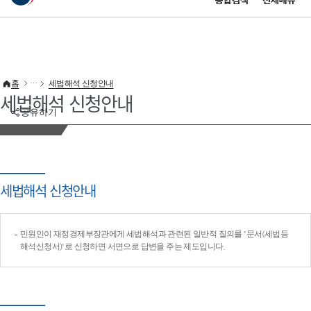
통합검색
전체메뉴
이 누리집은 대한민국 공식 전자정부 누리집입니다.
바로가기 메뉴
홈
세법해석 신청안내
세법해석 신청안내
공유하기
세법해석 신청안내
민원인이 재정경제부장관에게 세법해석과 관련된 일반적 질의를 '문서(세법등
해석신청서)'로 신청하면 서면으로 답변을 주는 제도입니다.