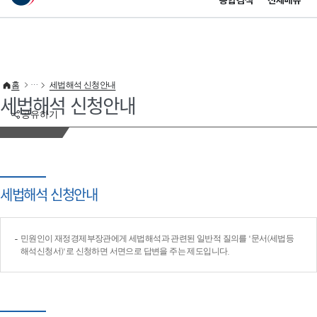
통합검색
전체메뉴
이 누리집은 대한민국 공식 전자정부 누리집입니다.
바로가기 메뉴
홈
세법해석 신청안내
세법해석 신청안내
공유하기
세법해석 신청안내
민원인이 재정경제부장관에게 세법해석과 관련된 일반적 질의를 '문서(세법등
해석신청서)'로 신청하면 서면으로 답변을 주는 제도입니다.