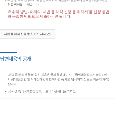
세법 등 해석 신청서가 이송·반려되거나 회신문이 발송되기 전에는 세법해석 신
청을 취하할 수 있습니다.
※ 취하 방법: 아래의 '세법 등 해석 신청 등 취하서'를 신청 방법
과 동일한 방법으로 제출하시면 됩니다.
세법 등 해석 신청 등 취하서 서식
답변내용의 공개
'세법 등 해석신청'의 회신 내용은 국세청 홈페이지 「국세법령정보시스템」에
서 공개(신청인 및 거래상대방의 인적사항 등 개별 납세자의 정보는 비공개 처리)
합니다.
[국세정보] - [국세법령정보] - [질의‧판례] - [질의회신]