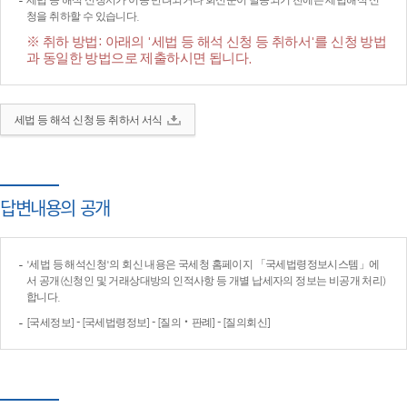
세법 등 해석 신청서가 이송·반려되거나 회신문이 발송되기 전에는 세법해석 신
청을 취하할 수 있습니다.
※ 취하 방법: 아래의 '세법 등 해석 신청 등 취하서'를 신청 방법
과 동일한 방법으로 제출하시면 됩니다.
세법 등 해석 신청 등 취하서 서식
답변내용의 공개
'세법 등 해석신청'의 회신 내용은 국세청 홈페이지 「국세법령정보시스템」에
서 공개(신청인 및 거래상대방의 인적사항 등 개별 납세자의 정보는 비공개 처리)
합니다.
[국세정보] - [국세법령정보] - [질의‧판례] - [질의회신]