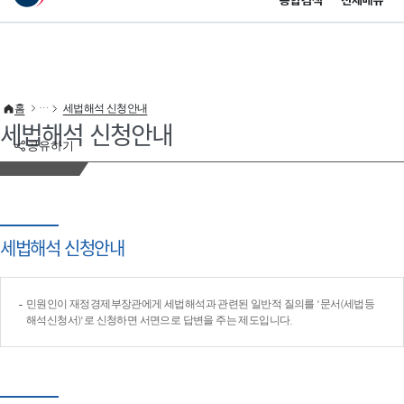
통합검색
전체메뉴
이 누리집은 대한민국 공식 전자정부 누리집입니다.
바로가기 메뉴
홈
세법해석 신청안내
세법해석 신청안내
공유하기
세법해석 신청안내
민원인이 재정경제부장관에게 세법해석과 관련된 일반적 질의를 '문서(세법등
해석신청서)'로 신청하면 서면으로 답변을 주는 제도입니다.