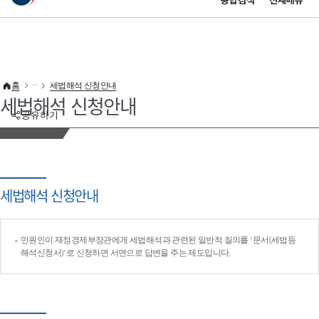
통합검색
전체메뉴
이 누리집은 대한민국 공식 전자정부 누리집입니다.
바로가기 메뉴
홈
세법해석 신청안내
세법해석 신청안내
공유하기
세법해석 신청안내
민원인이 재정경제부장관에게 세법해석과 관련된 일반적 질의를 '문서(세법등
해석신청서)'로 신청하면 서면으로 답변을 주는 제도입니다.