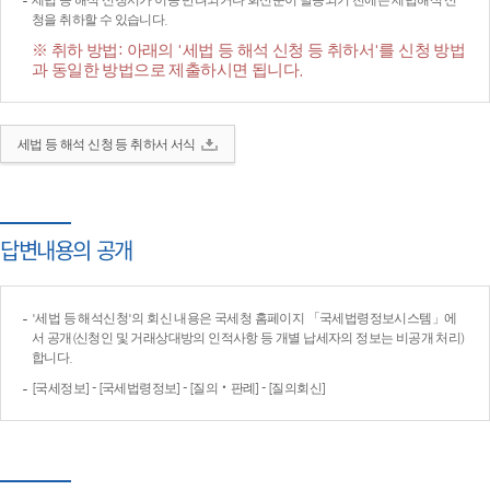
세법 등 해석 신청서가 이송·반려되거나 회신문이 발송되기 전에는 세법해석 신
청을 취하할 수 있습니다.
※ 취하 방법: 아래의 '세법 등 해석 신청 등 취하서'를 신청 방법
과 동일한 방법으로 제출하시면 됩니다.
세법 등 해석 신청 등 취하서 서식
답변내용의 공개
'세법 등 해석신청'의 회신 내용은 국세청 홈페이지 「국세법령정보시스템」에
서 공개(신청인 및 거래상대방의 인적사항 등 개별 납세자의 정보는 비공개 처리)
합니다.
[국세정보] - [국세법령정보] - [질의‧판례] - [질의회신]