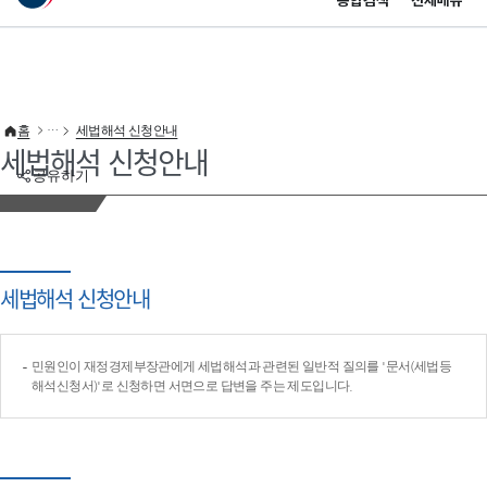
통합검색
전체메뉴
이 누리집은 대한민국 공식 전자정부 누리집입니다.
바로가기 메뉴
홈
세법해석 신청안내
세법해석 신청안내
공유하기
세법해석 신청안내
민원인이 재정경제부장관에게 세법해석과 관련된 일반적 질의를 '문서(세법등
해석신청서)'로 신청하면 서면으로 답변을 주는 제도입니다.