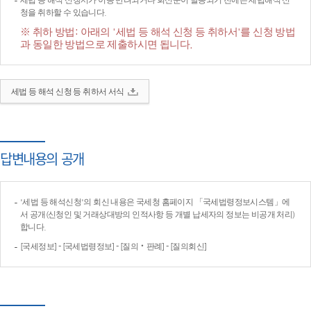
세법 등 해석 신청서가 이송·반려되거나 회신문이 발송되기 전에는 세법해석 신
청을 취하할 수 있습니다.
※ 취하 방법: 아래의 '세법 등 해석 신청 등 취하서'를 신청 방법
과 동일한 방법으로 제출하시면 됩니다.
세법 등 해석 신청 등 취하서 서식
답변내용의 공개
'세법 등 해석신청'의 회신 내용은 국세청 홈페이지 「국세법령정보시스템」에
서 공개(신청인 및 거래상대방의 인적사항 등 개별 납세자의 정보는 비공개 처리)
합니다.
[국세정보] - [국세법령정보] - [질의‧판례] - [질의회신]