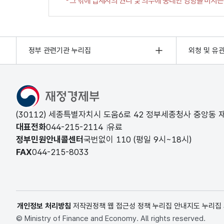
정부 관련기관 누리집
외청 및 유
(30112) 세종특별자치시 도움6로 42 정부세종청사 중앙동
대표전화
044-215-2114
유료
정부민원안내콜센터
국번없이
110
(평일 9시~18시)
FAX
044-215-8033
개인정보 처리방침
저작권정책
웹 접근성 정책
누리집 안내지도
누리집
© Ministry of Finance and Economy. All rights reserved.