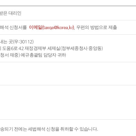
받은 대리인
 해석 신청서를
이메일(taxqa@korea.kr)
, 우편의 방법으로 제출
는 곳(우:30112)
도움6로 42 재정경제부 세제실(정부세종청사 중앙동)
신청서 재중) 예규총괄팀 담당자 귀하
발송되기 전에는 세법해석 신청을 취하할 수 있습니다.