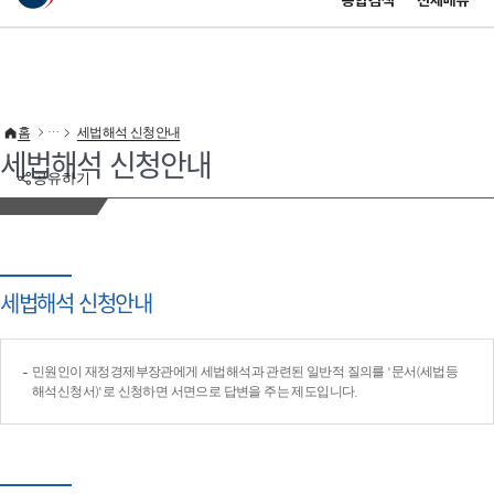
통합검색
전체메뉴
이 누리집은 대한민국 공식 전자정부 누리집입니다.
바로가기 메뉴
홈
세법해석 신청안내
세법해석 신청안내
공유하기
세법해석 신청안내
민원인이 재정경제부장관에게 세법해석과 관련된 일반적 질의를 '문서(세법등
해석신청서)'로 신청하면 서면으로 답변을 주는 제도입니다.