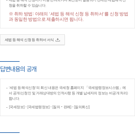
세법 등 해석 신청서가 이송·반려되거나 회신문이 발송되기 전에는 세법해석 신
청을 취하할 수 있습니다.
※ 취하 방법: 아래의 '세법 등 해석 신청 등 취하서'를 신청 방법
과 동일한 방법으로 제출하시면 됩니다.
세법 등 해석 신청 등 취하서 서식
답변내용의 공개
'세법 등 해석신청'의 회신 내용은 국세청 홈페이지 「국세법령정보시스템」에
서 공개(신청인 및 거래상대방의 인적사항 등 개별 납세자의 정보는 비공개 처리)
합니다.
[국세정보] - [국세법령정보] - [질의‧판례] - [질의회신]