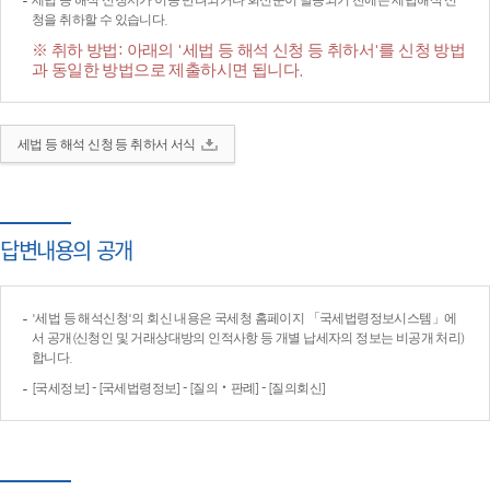
세법 등 해석 신청서가 이송·반려되거나 회신문이 발송되기 전에는 세법해석 신
청을 취하할 수 있습니다.
※ 취하 방법: 아래의 '세법 등 해석 신청 등 취하서'를 신청 방법
과 동일한 방법으로 제출하시면 됩니다.
세법 등 해석 신청 등 취하서 서식
답변내용의 공개
'세법 등 해석신청'의 회신 내용은 국세청 홈페이지 「국세법령정보시스템」에
서 공개(신청인 및 거래상대방의 인적사항 등 개별 납세자의 정보는 비공개 처리)
합니다.
[국세정보] - [국세법령정보] - [질의‧판례] - [질의회신]