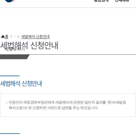
통합검색
전체메뉴
이 누리집은 대한민국 공식 전자정부 누리집입니다.
바로가기 메뉴
홈
세법해석 신청안내
세법해석 신청안내
공유하기
세법해석 신청안내
민원인이 재정경제부장관에게 세법해석과 관련된 일반적 질의를 '문서(세법등
해석신청서)'로 신청하면 서면으로 답변을 주는 제도입니다.