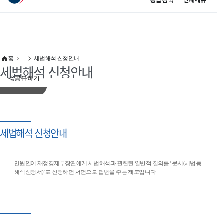
통합검색
전체메뉴
이 누리집은 대한민국 공식 전자정부 누리집입니다.
바로가기 메뉴
홈
세법해석 신청안내
세법해석 신청안내
공유하기
세법해석 신청안내
민원인이 재정경제부장관에게 세법해석과 관련된 일반적 질의를 '문서(세법등
해석신청서)'로 신청하면 서면으로 답변을 주는 제도입니다.