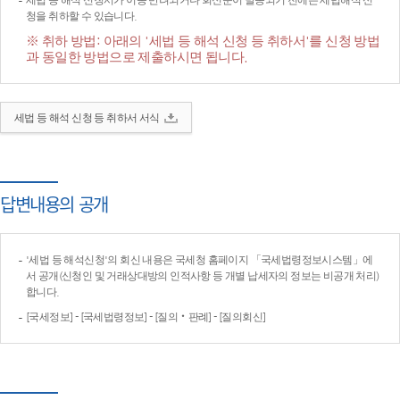
세법 등 해석 신청서가 이송·반려되거나 회신문이 발송되기 전에는 세법해석 신
청을 취하할 수 있습니다.
※ 취하 방법: 아래의 '세법 등 해석 신청 등 취하서'를 신청 방법
과 동일한 방법으로 제출하시면 됩니다.
세법 등 해석 신청 등 취하서 서식
답변내용의 공개
'세법 등 해석신청'의 회신 내용은 국세청 홈페이지 「국세법령정보시스템」에
서 공개(신청인 및 거래상대방의 인적사항 등 개별 납세자의 정보는 비공개 처리)
합니다.
[국세정보] - [국세법령정보] - [질의‧판례] - [질의회신]