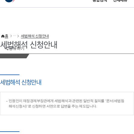
통합검색
전체메뉴
이 누리집은 대한민국 공식 전자정부 누리집입니다.
바로가기 메뉴
홈
세법해석 신청안내
세법해석 신청안내
공유하기
세법해석 신청안내
민원인이 재정경제부장관에게 세법해석과 관련된 일반적 질의를 '문서(세법등
해석신청서)'로 신청하면 서면으로 답변을 주는 제도입니다.