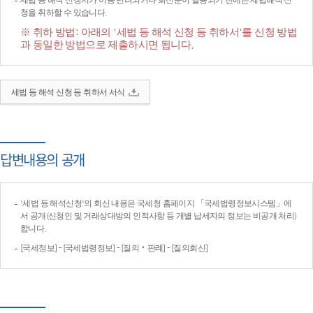
세법 등 해석 신청서가 이송·반려되거나 회신문이 발송되기 전에는 세법해석 신
청을 취하할 수 있습니다.
※ 취하 방법: 아래의 '세법 등 해석 신청 등 취하서'를 신청 방법
과 동일한 방법으로 제출하시면 됩니다.
세법 등 해석 신청 등 취하서 서식
답변내용의 공개
'세법 등 해석신청'의 회신 내용은 국세청 홈페이지 「국세법령정보시스템」에
서 공개(신청인 및 거래상대방의 인적사항 등 개별 납세자의 정보는 비공개 처리)
합니다.
[국세정보] - [국세법령정보] - [질의‧판례] - [질의회신]