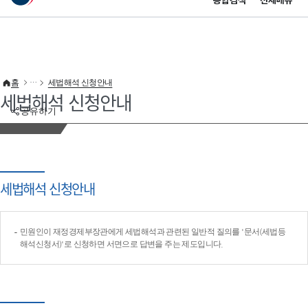
통합검색
전체메뉴
이 누리집은 대한민국 공식 전자정부 누리집입니다.
바로가기 메뉴
홈
세법해석 신청안내
세법해석 신청안내
공유하기
세법해석 신청안내
민원인이 재정경제부장관에게 세법해석과 관련된 일반적 질의를 '문서(세법등
해석신청서)'로 신청하면 서면으로 답변을 주는 제도입니다.