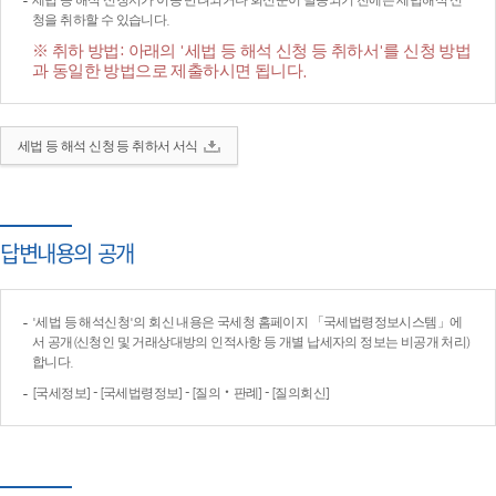
세법 등 해석 신청서가 이송·반려되거나 회신문이 발송되기 전에는 세법해석 신
청을 취하할 수 있습니다.
※ 취하 방법: 아래의 '세법 등 해석 신청 등 취하서'를 신청 방법
과 동일한 방법으로 제출하시면 됩니다.
세법 등 해석 신청 등 취하서 서식
답변내용의 공개
'세법 등 해석신청'의 회신 내용은 국세청 홈페이지 「국세법령정보시스템」에
서 공개(신청인 및 거래상대방의 인적사항 등 개별 납세자의 정보는 비공개 처리)
합니다.
[국세정보] - [국세법령정보] - [질의‧판례] - [질의회신]