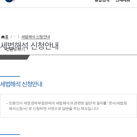
통합검색
전체메뉴
이 누리집은 대한민국 공식 전자정부 누리집입니다.
바로가기 메뉴
홈
세법해석 신청안내
세법해석 신청안내
공유하기
세법해석 신청안내
민원인이 재정경제부장관에게 세법해석과 관련된 일반적 질의를 '문서(세법등
해석신청서)'로 신청하면 서면으로 답변을 주는 제도입니다.