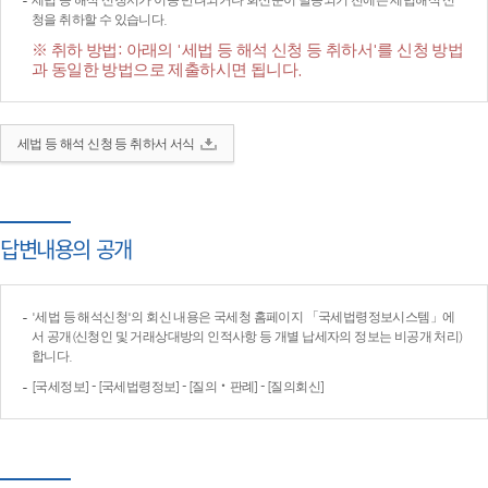
세법 등 해석 신청서가 이송·반려되거나 회신문이 발송되기 전에는 세법해석 신
청을 취하할 수 있습니다.
※ 취하 방법: 아래의 '세법 등 해석 신청 등 취하서'를 신청 방법
과 동일한 방법으로 제출하시면 됩니다.
세법 등 해석 신청 등 취하서 서식
답변내용의 공개
'세법 등 해석신청'의 회신 내용은 국세청 홈페이지 「국세법령정보시스템」에
서 공개(신청인 및 거래상대방의 인적사항 등 개별 납세자의 정보는 비공개 처리)
합니다.
[국세정보] - [국세법령정보] - [질의‧판례] - [질의회신]