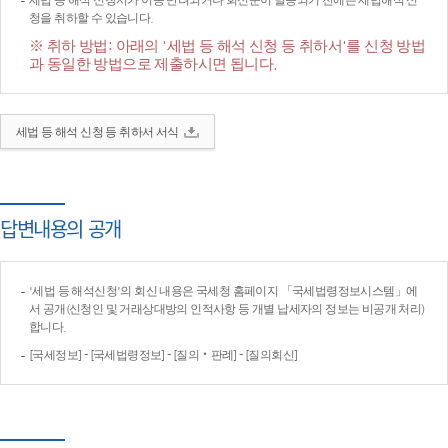
세법 등 해석 신청서가 이송·반려되거나 회신문이 발송되기 전에는 세법해석 신
청을 취하할 수 있습니다.
※ 취하 방법: 아래의 '세법 등 해석 신청 등 취하서'를 신청 방법
과 동일한 방법으로 제출하시면 됩니다.
세법 등 해석 신청 등 취하서 서식
답변내용의 공개
'세법 등 해석신청'의 회신 내용은 국세청 홈페이지 「국세법령정보시스템」에
서 공개(신청인 및 거래상대방의 인적사항 등 개별 납세자의 정보는 비공개 처리)
합니다.
[국세정보] - [국세법령정보] - [질의‧판례] - [질의회신]