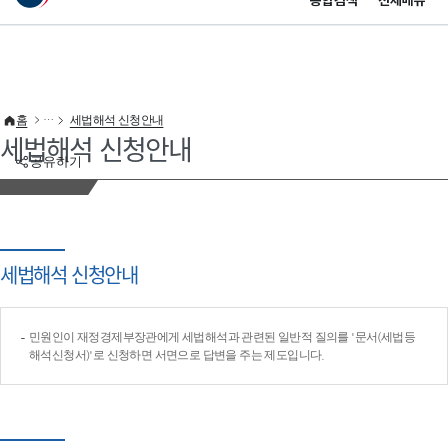
통합검색
전체메뉴
이 누리집은 대한민국 공식 전자정부 누리집입니다.
바로가기 메뉴
홈
세법해석 신청안내
세법해석 신청안내
공유하기
세법해석 신청안내
민원인이 재정경제부장관에게 세법해석과 관련된 일반적 질의를 '문서(세법등
해석신청서)'로 신청하면 서면으로 답변을 주는 제도입니다.