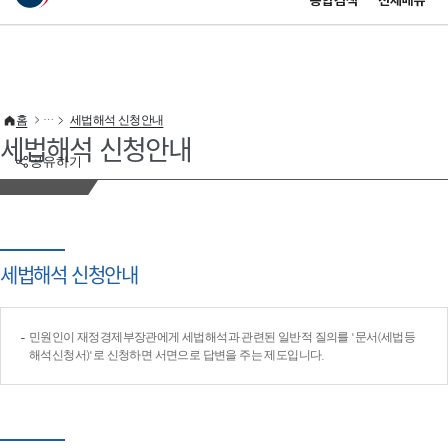
통합검색
전체메뉴
이 누리집은 대한민국 공식 전자정부 누리집입니다.
바로가기 메뉴
홈
세법해석 신청안내
세법해석 신청안내
공유하기
세법해석 신청안내
민원인이 재정경제부장관에게 세법해석과 관련된 일반적 질의를 '문서(세법등
해석신청서)'로 신청하면 서면으로 답변을 주는 제도입니다.