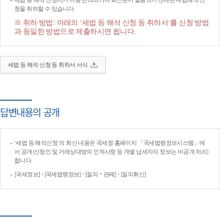
세법 등 해석 신청서가 이송·반려되거나 회신문이 발송되기 전에는 세법해석 신
청을 취하할 수 있습니다.
※ 취하 방법: 아래의 '세법 등 해석 신청 등 취하서'를 신청 방법
과 동일한 방법으로 제출하시면 됩니다.
세법 등 해석 신청 등 취하서 서식
답변내용의 공개
'세법 등 해석신청'의 회신 내용은 국세청 홈페이지 「국세법령정보시스템」에
서 공개(신청인 및 거래상대방의 인적사항 등 개별 납세자의 정보는 비공개 처리)
합니다.
[국세정보] - [국세법령정보] - [질의‧판례] - [질의회신]