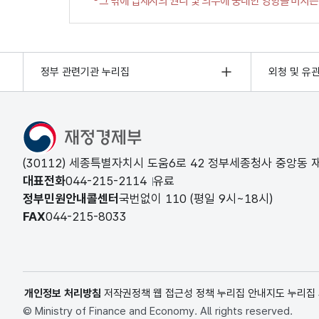
정부 관련기관 누리집
외청 및 유
(30112) 세종특별자치시 도움6로 42 정부세종청사 중앙동
대표전화
044-215-2114
유료
정부민원안내콜센터
국번없이
110
(평일 9시~18시)
FAX
044-215-8033
개인정보 처리방침
저작권정책
웹 접근성 정책
누리집 안내지도
누리집
© Ministry of Finance and Economy. All rights reserved.