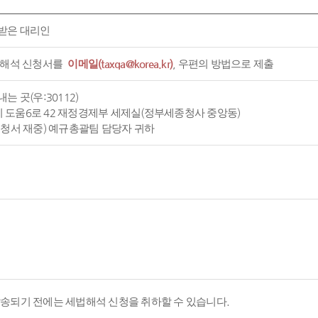
받은 대리인
 해석 신청서를
이메일(taxqa@korea.kr)
, 우편의 방법으로 제출
는 곳(우:30112)
도움6로 42 재정경제부 세제실(정부세종청사 중앙동)
신청서 재중) 예규총괄팀 담당자 귀하
발송되기 전에는 세법해석 신청을 취하할 수 있습니다.