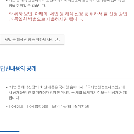
세법 등 해석 신청서가 이송·반려되거나 회신문이 발송되기 전에는 세법해석 신
청을 취하할 수 있습니다.
※ 취하 방법: 아래의 '세법 등 해석 신청 등 취하서'를 신청 방법
과 동일한 방법으로 제출하시면 됩니다.
세법 등 해석 신청 등 취하서 서식
답변내용의 공개
'세법 등 해석신청'의 회신 내용은 국세청 홈페이지 「국세법령정보시스템」에
서 공개(신청인 및 거래상대방의 인적사항 등 개별 납세자의 정보는 비공개 처리)
합니다.
[국세정보] - [국세법령정보] - [질의‧판례] - [질의회신]