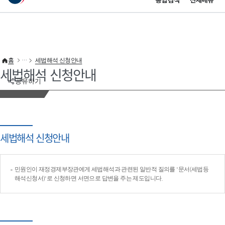
통합검색
전체메뉴
이 누리집은 대한민국 공식 전자정부 누리집입니다.
바로가기 메뉴
홈
세법해석 신청안내
세법해석 신청안내
공유하기
세법해석 신청안내
민원인이 재정경제부장관에게 세법해석과 관련된 일반적 질의를 '문서(세법등
해석신청서)'로 신청하면 서면으로 답변을 주는 제도입니다.