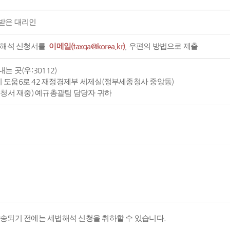
받은 대리인
 해석 신청서를
이메일(taxqa@korea.kr)
, 우편의 방법으로 제출
는 곳(우:30112)
도움6로 42 재정경제부 세제실(정부세종청사 중앙동)
신청서 재중) 예규총괄팀 담당자 귀하
발송되기 전에는 세법해석 신청을 취하할 수 있습니다.