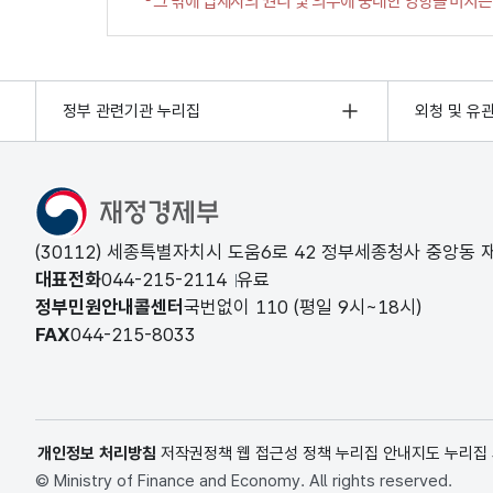
정부 관련기관 누리집
외청 및 유
(30112) 세종특별자치시 도움6로 42 정부세종청사 중앙동
대표전화
044-215-2114
유료
정부민원안내콜센터
국번없이
110
(평일 9시~18시)
FAX
044-215-8033
개인정보 처리방침
저작권정책
웹 접근성 정책
누리집 안내지도
누리집
© Ministry of Finance and Economy. All rights reserved.