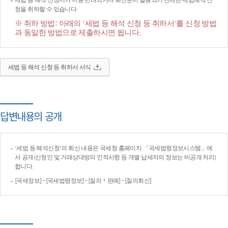
세법 등 해석 신청서가 이송·반려되거나 회신문이 발송되기 전에는 세법해석 신
청을 취하할 수 있습니다.
※ 취하 방법: 아래의 '세법 등 해석 신청 등 취하서'를 신청 방법
과 동일한 방법으로 제출하시면 됩니다.
세법 등 해석 신청 등 취하서 서식
답변내용의 공개
'세법 등 해석신청'의 회신 내용은 국세청 홈페이지 「국세법령정보시스템」에
서 공개(신청인 및 거래상대방의 인적사항 등 개별 납세자의 정보는 비공개 처리)
합니다.
[국세정보] - [국세법령정보] - [질의‧판례] - [질의회신]