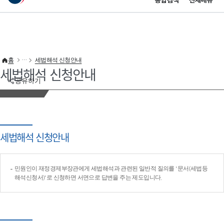
통합검색
전체메뉴
이 누리집은 대한민국 공식 전자정부 누리집입니다.
바로가기 메뉴
홈
세법해석 신청안내
세법해석 신청안내
공유하기
세법해석 신청안내
민원인이 재정경제부장관에게 세법해석과 관련된 일반적 질의를 '문서(세법등
해석신청서)'로 신청하면 서면으로 답변을 주는 제도입니다.