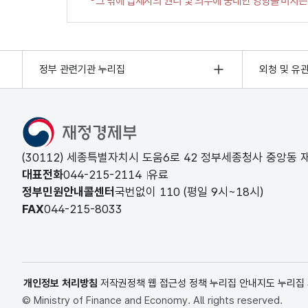
정부 관련기관 누리집
외청 및 유
(30112) 세종특별자치시 도움6로 42 정부세종청사 중앙동
대표전화
044-215-2114
유료
정부민원안내콜센터
국번없이
110
(평일 9시~18시)
FAX
044-215-8033
개인정보 처리방침
저작권정책
웹 접근성 정책
누리집 안내지도
누리집
© Ministry of Finance and Economy. All rights reserved.