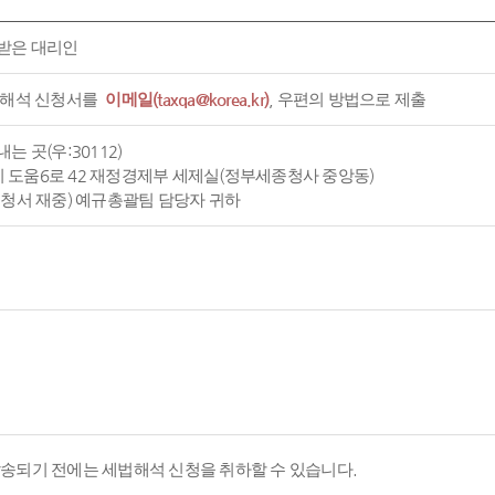
받은 대리인
 해석 신청서를
이메일(taxqa@korea.kr)
, 우편의 방법으로 제출
는 곳(우:30112)
도움6로 42 재정경제부 세제실(정부세종청사 중앙동)
신청서 재중) 예규총괄팀 담당자 귀하
발송되기 전에는 세법해석 신청을 취하할 수 있습니다.