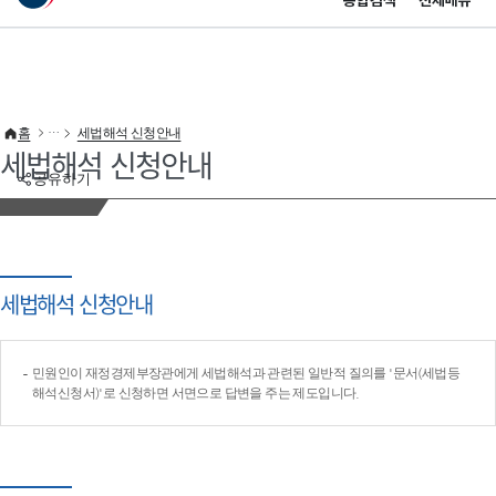
통합검색
전체메뉴
이 누리집은 대한민국 공식 전자정부 누리집입니다.
바로가기 메뉴
홈
세법해석 신청안내
세법해석 신청안내
공유하기
세법해석 신청안내
민원인이 재정경제부장관에게 세법해석과 관련된 일반적 질의를 '문서(세법등
해석신청서)'로 신청하면 서면으로 답변을 주는 제도입니다.