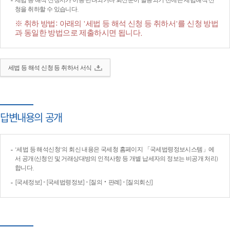
세법 등 해석 신청서가 이송·반려되거나 회신문이 발송되기 전에는 세법해석 신
청을 취하할 수 있습니다.
※ 취하 방법: 아래의 '세법 등 해석 신청 등 취하서'를 신청 방법
과 동일한 방법으로 제출하시면 됩니다.
세법 등 해석 신청 등 취하서 서식
답변내용의 공개
'세법 등 해석신청'의 회신 내용은 국세청 홈페이지 「국세법령정보시스템」에
서 공개(신청인 및 거래상대방의 인적사항 등 개별 납세자의 정보는 비공개 처리)
합니다.
[국세정보] - [국세법령정보] - [질의‧판례] - [질의회신]