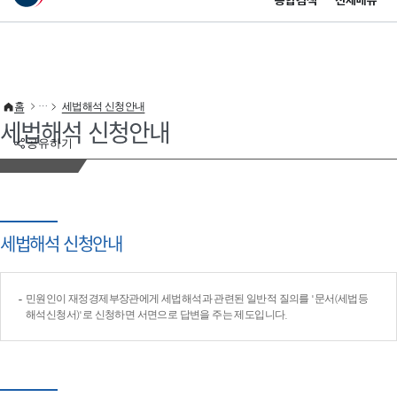
통합검색
전체메뉴
이 누리집은 대한민국 공식 전자정부 누리집입니다.
바로가기 메뉴
홈
세법해석 신청안내
세법해석 신청안내
공유하기
세법해석 신청안내
민원인이 재정경제부장관에게 세법해석과 관련된 일반적 질의를 '문서(세법등
해석신청서)'로 신청하면 서면으로 답변을 주는 제도입니다.