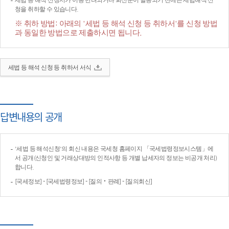
세법 등 해석 신청서가 이송·반려되거나 회신문이 발송되기 전에는 세법해석 신
청을 취하할 수 있습니다.
※ 취하 방법: 아래의 '세법 등 해석 신청 등 취하서'를 신청 방법
과 동일한 방법으로 제출하시면 됩니다.
세법 등 해석 신청 등 취하서 서식
답변내용의 공개
'세법 등 해석신청'의 회신 내용은 국세청 홈페이지 「국세법령정보시스템」에
서 공개(신청인 및 거래상대방의 인적사항 등 개별 납세자의 정보는 비공개 처리)
합니다.
[국세정보] - [국세법령정보] - [질의‧판례] - [질의회신]