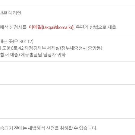
받은 대리인
 해석 신청서를
이메일(taxqa@korea.kr)
, 우편의 방법으로 제출
는 곳(우:30112)
도움6로 42 재정경제부 세제실(정부세종청사 중앙동)
신청서 재중) 예규총괄팀 담당자 귀하
발송되기 전에는 세법해석 신청을 취하할 수 있습니다.