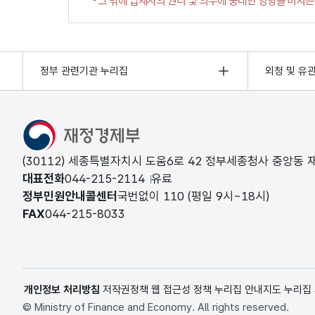
정부 관련기관 누리집
외청 및 유
(30112) 세종특별자치시 도움6로 42 정부세종청사 중앙동
대표전화
044-215-2114
유료
정부민원안내콜센터
국번없이
110
(평일 9시~18시)
FAX
044-215-8033
개인정보 처리방침
저작권정책
웹 접근성 정책
누리집 안내지도
누리집
© Ministry of Finance and Economy. All rights reserved.