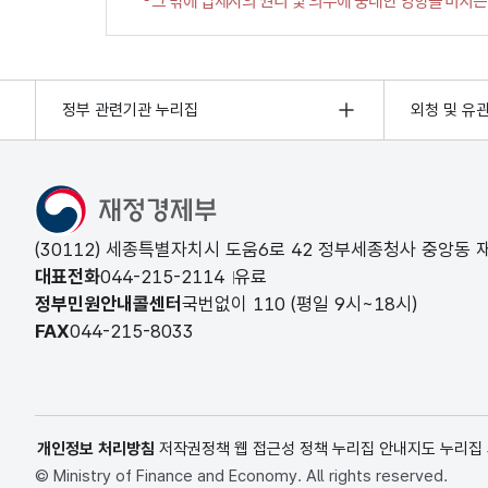
정부 관련기관 누리집
외청 및 유
(30112) 세종특별자치시 도움6로 42 정부세종청사 중앙동
대표전화
044-215-2114
유료
정부민원안내콜센터
국번없이
110
(평일 9시~18시)
FAX
044-215-8033
개인정보 처리방침
저작권정책
웹 접근성 정책
누리집 안내지도
누리집
© Ministry of Finance and Economy. All rights reserved.