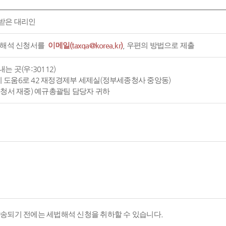
받은 대리인
 해석 신청서를
이메일(taxqa@korea.kr)
, 우편의 방법으로 제출
는 곳(우:30112)
도움6로 42 재정경제부 세제실(정부세종청사 중앙동)
신청서 재중) 예규총괄팀 담당자 귀하
발송되기 전에는 세법해석 신청을 취하할 수 있습니다.